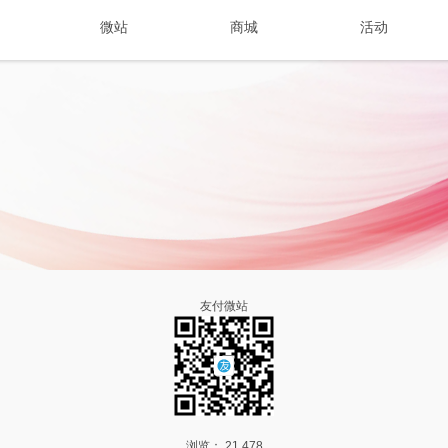
微站
商城
活动
联系我们
PILLBOX Beijing
pillboxbeijing.yoopay.cn
com
PILLBOX Beijing
北京市朝阳区半截塔路53号朗园STATION
, NO. 53, BAN JIE TA ROAD, DONGBA TOWN, CHAOYANG DISTRICT,
友付微站
浏览： 21,478