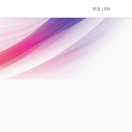
中文
|
EN
 C9-9 C9-9, LANG YUAN
 BEIJING